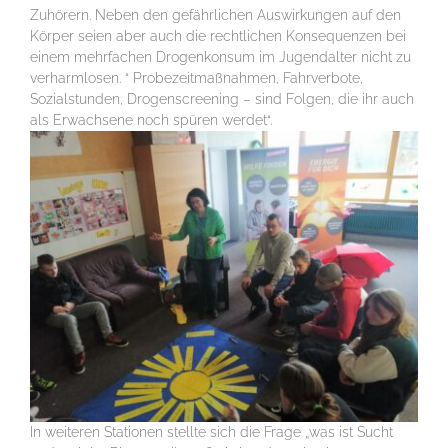
Zuhörern. Neben den gefährlichen Auswirkungen auf den
Körper seien aber auch die rechtlichen Konsequenzen bei
einem mehrfachen Drogenkonsum im Jugendalter nicht zu
verharmlosen. “ Probezeitmaßnahmen, Fahrverbote,
Sozialstunden, Drogenscreening – sind Folgen, die ihr auch
als Erwachsene noch spüren werdet“.
In weiteren Stationen stellte sich die Frage „was ist Sucht