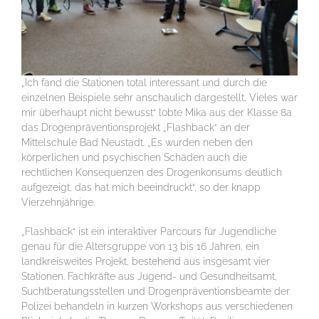
„Ich fand die Stationen total interessant und durch die
einzelnen Beispiele sehr anschaulich dargestellt, Vieles war
mir überhaupt nicht bewusst“ lobte Mika aus der Klasse 8a
das Drogenpräventionsprojekt „Flashback“ an der
Mittelschule Bad Neustadt. „Es wurden neben den
körperlichen und psychischen Schäden auch die
rechtlichen Konsequenzen des Drogenkonsums deutlich
aufgezeigt, das hat mich beeindruckt“, so der knapp
Vierzehnjährige.
„Flashback“ ist ein interaktiver Parcours für Jugendliche
genau für die Altersgruppe von 13 bis 16 Jahren, ein
landkreisweites Projekt, bestehend aus insgesamt vier
Stationen. Fachkräfte aus Jugend- und Gesundheitsamt,
Suchtberatungsstellen und Drogenpräventionsbeamte der
Polizei behandeln in kurzen Workshops aus verschiedenen