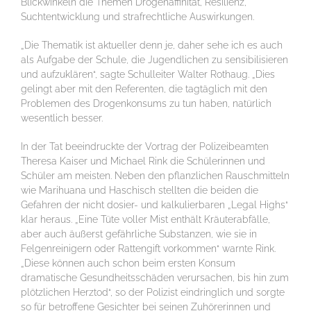
Blickwinkeln die Themen Drogenaffinität, Resilienz,
Suchtentwicklung und strafrechtliche Auswirkungen.
„Die Thematik ist aktueller denn je, daher sehe ich es auch
als Aufgabe der Schule, die Jugendlichen zu sensibilisieren
und aufzuklären“, sagte Schulleiter Walter Rothaug. „Dies
gelingt aber mit den Referenten, die tagtäglich mit den
Problemen des Drogenkonsums zu tun haben, natürlich
wesentlich besser.
In der Tat beeindruckte der Vortrag der Polizeibeamten
Theresa Kaiser und Michael Rink die Schülerinnen und
Schüler am meisten. Neben den pflanzlichen Rauschmitteln
wie Marihuana und Haschisch stellten die beiden die
Gefahren der nicht dosier- und kalkulierbaren „Legal Highs“
klar heraus. „Eine Tüte voller Mist enthält Kräuterabfälle,
aber auch äußerst gefährliche Substanzen, wie sie in
Felgenreinigern oder Rattengift vorkommen“ warnte Rink.
„Diese können auch schon beim ersten Konsum
dramatische Gesundheitsschäden verursachen, bis hin zum
plötzlichen Herztod“, so der Polizist eindringlich und sorgte
so für betroffene Gesichter bei seinen Zuhörerinnen und