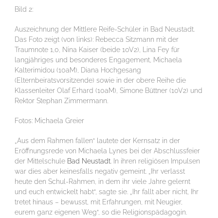
Bild 2:
Auszeichnung der Mittlere Reife-Schüler in Bad Neustadt.
Das Foto zeigt (von links): Rebecca Sitzmann mit der
Traumnote 1,0, Nina Kaiser (beide 10V2), Lina Fey für
langjähriges und besonderes Engagement, Michaela
Kalterimidou (10aM), Diana Hochgesang
(Elternbeiratsvorsitzende) sowie in der obere Reihe die
Klassenleiter Olaf Erhard (10aM), Simone Büttner (10V2) und
Rektor Stephan Zimmermann.
Fotos: Michaela Greier
„Aus dem Rahmen fallen“ lautete der Kernsatz in der
Eröffnungsrede von Michaela Lynes bei der Abschlussfeier
der Mittelschule
Bad Neustadt
. In ihren religiösen Impulsen
war dies aber keinesfalls negativ gemeint. „Ihr verlasst
heute den Schul-Rahmen, in dem ihr viele Jahre gelernt
und euch entwickelt habt“, sagte sie. „Ihr fallt aber nicht, Ihr
tretet hinaus – bewusst, mit Erfahrungen, mit Neugier,
eurem ganz eigenen Weg“, so die Religionspädagogin.