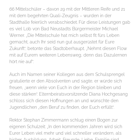
66 Mittelschüler – davon 29 mit der Mittleren Reife und 21
mit dem begehrten Quali-Zeugnis – wurden in der
Stadthalle feierlich verabschiedet. Für diese Leistungen gab
es viel Lob von Bad Neustadts Bürgermeister Michael
Werner. „Die Mittelschule hat mich selbst fit fürs Leben
gemacht, auch Ihr seid nun gut ausgerüstet für Eure
Zukunft“, betonte das Stadtoberhaupt. „Nehmt diesen Flow
mit auf Eurem weiteren Lebensweg, denn das Dazulernen
hört nie auf“.
Auch im Namen seiner Kollegen aus dem Schulsprengel
gratulierte er den Absolventen und sagte, er würde sich
freuen, „wenn viele von Euch in der Region bleiben und
diese stärken“. Elternbeiratsvorsitzende Diana Hochgesang
schloss sich diesen Hoffnungen an und wünschte den
Jugendlichen „den Beruf zu finden, der Euch erfüllt“.
Rektor Stephan Zimmermann schlug einen Bogen zur
eigenen Schulzeit: „In den kommenden Jahren wird sich
Eurer Leben viel mehr und viel schneller verändern, als
bisher. Ausbildung, Arbeit, Freunde, Liebe, Familie sind