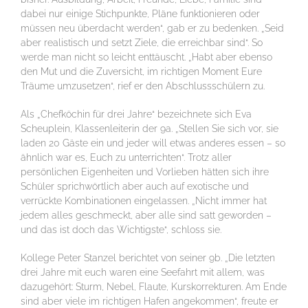
dabei nur einige Stichpunkte, Pläne funktionieren oder
müssen neu überdacht werden“, gab er zu bedenken. „Seid
aber realistisch und setzt Ziele, die erreichbar sind“. So
werde man nicht so leicht enttäuscht. „Habt aber ebenso
den Mut und die Zuversicht, im richtigen Moment Eure
Träume umzusetzen“, rief er den Abschlussschülern zu.
Als „Chefköchin für drei Jahre“ bezeichnete sich Eva
Scheuplein, Klassenleiterin der 9a. „Stellen Sie sich vor, sie
laden 20 Gäste ein und jeder will etwas anderes essen – so
ähnlich war es, Euch zu unterrichten“. Trotz aller
persönlichen Eigenheiten und Vorlieben hätten sich ihre
Schüler sprichwörtlich aber auch auf exotische und
verrückte Kombinationen eingelassen. „Nicht immer hat
jedem alles geschmeckt, aber alle sind satt geworden –
und das ist doch das Wichtigste“, schloss sie.
Kollege Peter Stanzel berichtet von seiner 9b. „Die letzten
drei Jahre mit euch waren eine Seefahrt mit allem, was
dazugehört: Sturm, Nebel, Flaute, Kurskorrekturen. Am Ende
sind aber viele im richtigen Hafen angekommen“, freute er