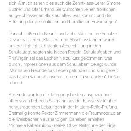
sich. Ähnlich sahen dies auch die Zehntklass-Leiter Simone
Büttner und Olaf Erhard. Sie wünschten „einen fröhlichen,
aufgeschlossenen Blick auf alles, was kommt, und die
Erfüllung der persönlichen und beruflichen Erwartungen“.
Danach ließen die Neunt- und Zehntklässler ihre Schulzeit
Revue passieren. „Klassen- und Abschlussfahrten waren
unsere Highlights, brachten Abwechslung in den
Schulalltag“, sagten sie. Neben Regeln, Schulaufgaben und
Prüfungen sei das Lachen nie zu kurz gekommen, was
durch „Impressionen aus dem Schulleben“ belegt wurde.
„Wir haben Freunde fürs Leben gefunden und sind gereift,
das haben wir auch unseren Lehrern zu verdanken“, hieß es
lobend.
Am Ende wurden die Jahrgangsbesten ausgezeichnet,
allen voran Rebecca Sitzmann aus der Klasse V2 für ihre
herausragenden Leistungen in der Mittlere-Reife-Prüfung.
Erstmalig konnte Rektor Zimmermann die Traumnote 1,0 an
die Weisbacherin aushändigen. Daneben erhielten
Michaela Kalterimidou (10aM), Oliver Reifschneider, Finja