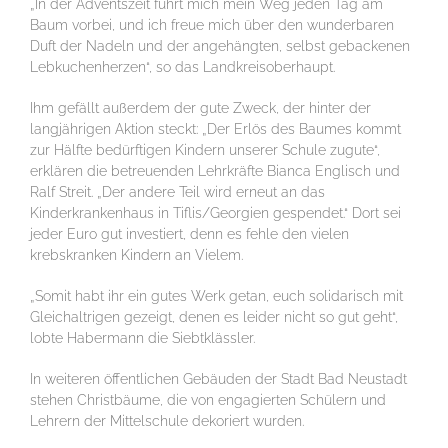
„In der Adventszeit führt mich mein Weg jeden Tag am
Baum vorbei, und ich freue mich über den wunderbaren
Duft der Nadeln und der angehängten, selbst gebackenen
Lebkuchenherzen“, so das Landkreisoberhaupt.
Ihm gefällt außerdem der gute Zweck, der hinter der
langjährigen Aktion steckt: „Der Erlös des Baumes kommt
zur Hälfte bedürftigen Kindern unserer Schule zugute“,
erklären die betreuenden Lehrkräfte Bianca Englisch und
Ralf Streit. „Der andere Teil wird erneut an das
Kinderkrankenhaus in Tiflis/Georgien gespendet.“ Dort sei
jeder Euro gut investiert, denn es fehle den vielen
krebskranken Kindern an Vielem.
„Somit habt ihr ein gutes Werk getan, euch solidarisch mit
Gleichaltrigen gezeigt, denen es leider nicht so gut geht“,
lobte Habermann die Siebtklässler.
In weiteren öffentlichen Gebäuden der Stadt Bad Neustadt
stehen Christbäume, die von engagierten Schülern und
Lehrern der Mittelschule dekoriert wurden.